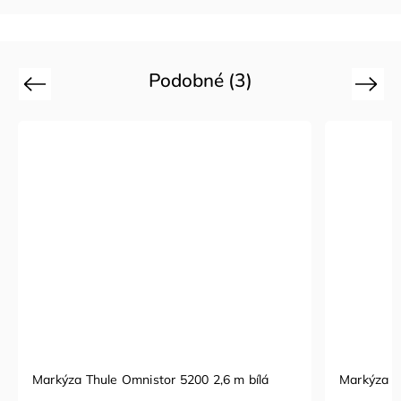
Podobné (3)
Previous
Next
Markýza Thule Omnistor 5200 2,6 m bílá
Markýza F