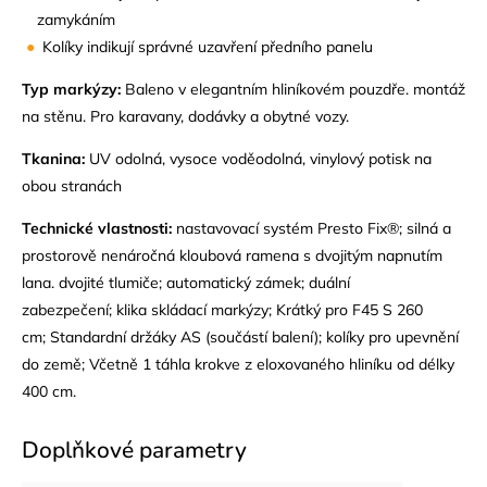
zamykáním
Kolíky indikují správné uzavření předního panelu
Typ markýzy:
Baleno v elegantním hliníkovém pouzdře. montáž
na stěnu. Pro karavany, dodávky a obytné vozy.
Tkanina:
UV odolná, vysoce voděodolná, vinylový potisk na
obou stranách
Technické vlastnosti:
nastavovací systém Presto Fix®; silná a
prostorově nenáročná kloubová ramena s dvojitým napnutím
lana. dvojité tlumiče; automatický zámek; duální
zabezpečení; klika skládací markýzy; Krátký pro F45 S 260
cm; Standardní držáky AS (součástí balení); kolíky pro upevnění
do země; Včetně 1 táhla krokve z eloxovaného hliníku od délky
400 cm.
Doplňkové parametry