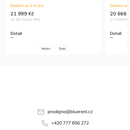
Dodání za 3-5 dní
Dodání za 
21 999 Kč
20 666 
18 181 Kč bez DPH
17 079 Kč b
Detail
Detail
Modrá
Šedá
prodejna
@
bluerent.cz
+420 777 656 272