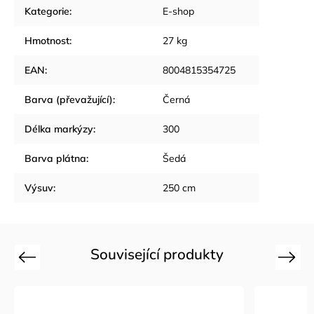
Kategorie
:
E-shop
Hmotnost
:
27 kg
EAN
:
8004815354725
Barva (převažující)
:
Černá
Délka markýzy
:
300
Barva plátna
:
Šedá
Výsuv
:
250 cm
Související produkty
Previous
Next