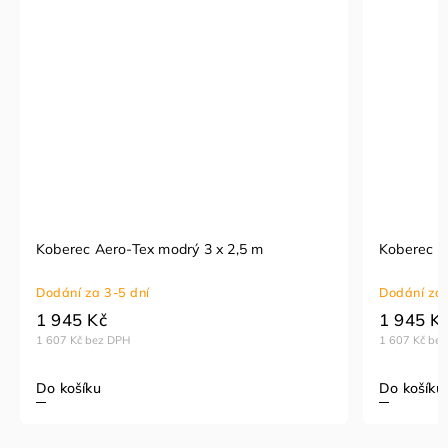
Koberec Aero-Tex modrý 3 x 2,5 m
Koberec A
Dodání za 3-5 dní
Dodání za 
1 945 Kč
1 945 K
1 607 Kč bez DPH
1 607 Kč be
Do košíku
Do košíku