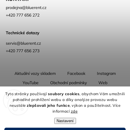
prodejna
@
bluerent.cz
+420 777 656 272
Technické dotazy
servis@bluerent.cz
+420 777 656 273
Aktuální vozy skladem
Facebook
Instagram
YouTube
Obchodní podmínky
Web
O nás
Tyto stránky používají
soubory cookies
, abychom Vám umožnili
pohodlné prohlížení webu a díky analýze provozu webu
neustále
zlepšovali jeho funkce
, výkon a použitelnost. Více
informací
zde
Nastavení
Copyright 2026
Blue Rent | Na cestách jako doma
. Všechna práva