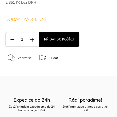
2 351 Kč bez DPH
DODÁNÍ ZA 3-5 DNÍ
PŘIDAT DO KOŠÍKU
Zeptat se
Hlídat
Expedice do 24h
Rádi poradíme!
Zboží skladem expedujeme do 24
Stačí nám zavolat nebo poslat e-
hodin od objednání.
mail.