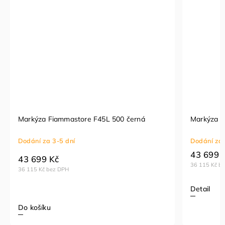
Markýza Fiammastore F45L 500 černá
Markýza F
Dodání za 3-5 dní
Dodání za 
43 699 
43 699 Kč
36 115 Kč b
36 115 Kč bez DPH
Detail
Do košíku