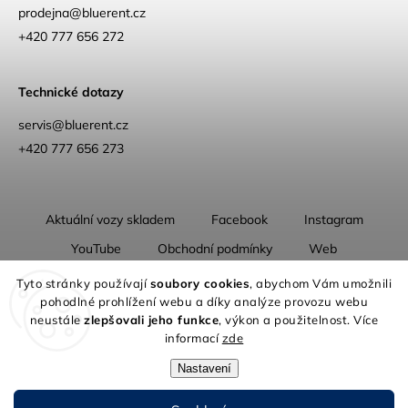
prodejna
@
bluerent.cz
+420 777 656 272
Technické dotazy
servis@bluerent.cz
+420 777 656 273
Aktuální vozy skladem
Facebook
Instagram
YouTube
Obchodní podmínky
Web
O nás
Tyto stránky používají
soubory cookies
, abychom Vám umožnili
pohodlné prohlížení webu a díky analýze provozu webu
neustále
zlepšovali jeho funkce
, výkon a použitelnost. Více
informací
zde
Nastavení
Copyright 2026
Blue Rent | Na cestách jako doma
. Všechna práva
vyhrazena.