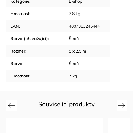
Kategorie
:
E-shop
Hmotnost
:
7.8 kg
EAN
:
4007383245444
Barva (převažující)
:
Šedá
Rozměr
:
5 x 2,5 m
Barva
:
Šedá
Hmotnost
:
7 kg
Související produkty
Previous
Next