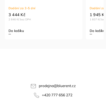
Dodání za 3-5 dní
Dodání za 
3 444 Kč
1 945 K
2 846 Kč bez DPH
1 607 Kč be
Do košíku
Do košíku
prodejna
@
bluerent.cz
+420 777 656 272