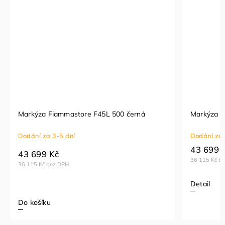
Markýza Fiammastore F45L 500 černá
Markýza F
Dodání za 3-5 dní
Dodání za 
43 699 
43 699 Kč
36 115 Kč b
36 115 Kč bez DPH
Detail
Do košíku