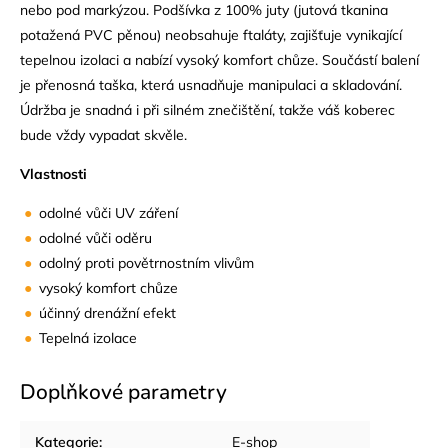
nebo pod markýzou. Podšívka z 100% juty (jutová tkanina
potažená PVC pěnou) neobsahuje ftaláty, zajišťuje vynikající
tepelnou izolaci a nabízí vysoký komfort chůze. Součástí balení
je přenosná taška, která usnadňuje manipulaci a skladování.
Údržba je snadná i při silném znečištění, takže váš koberec
bude vždy vypadat skvěle.
Vlastnosti
odolné vůči UV záření
odolné vůči oděru
odolný proti povětrnostním vlivům
vysoký komfort chůze
účinný drenážní efekt
Tepelná izolace
Doplňkové parametry
Kategorie
:
E-shop