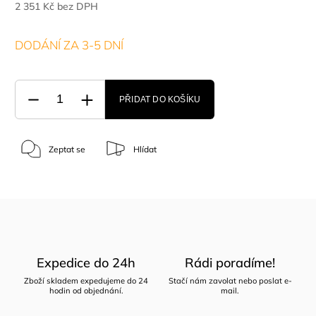
2 351 Kč bez DPH
DODÁNÍ ZA 3-5 DNÍ
PŘIDAT DO KOŠÍKU
Zeptat se
Hlídat
Expedice do 24h
Rádi poradíme!
Zboží skladem expedujeme do 24
Stačí nám zavolat nebo poslat e-
hodin od objednání.
mail.