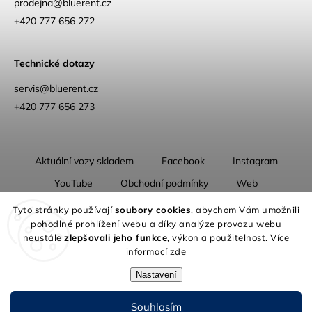
prodejna
@
bluerent.cz
+420 777 656 272
Technické dotazy
servis@bluerent.cz
+420 777 656 273
Aktuální vozy skladem
Facebook
Instagram
YouTube
Obchodní podmínky
Web
O nás
Tyto stránky používají
soubory cookies
, abychom Vám umožnili
pohodlné prohlížení webu a díky analýze provozu webu
neustále
zlepšovali jeho funkce
, výkon a použitelnost. Více
informací
zde
Nastavení
Copyright 2026
Blue Rent | Na cestách jako doma
. Všechna práva
vyhrazena.
Souhlasím