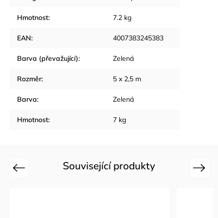
Hmotnost
:
7.2 kg
EAN
:
4007383245383
Barva (převažující)
:
Zelená
Rozměr
:
5 x 2,5 m
Barva
:
Zelená
Hmotnost
:
7 kg
Související produkty
Previous
Next