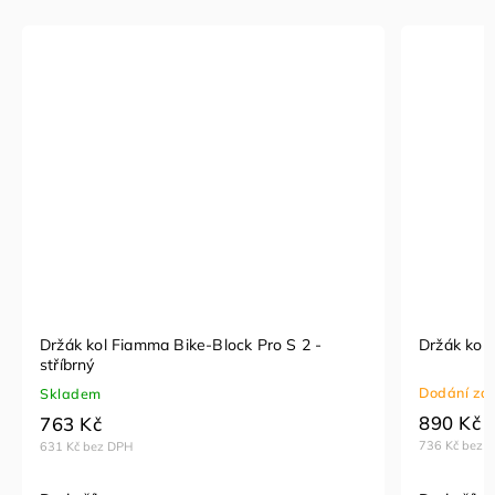
Držák kol Fiamma Bike-Block Pro S 2 -
Držák kol 
stříbrný
Dodání za 
Skladem
890 Kč
763 Kč
736 Kč bez 
631 Kč bez DPH