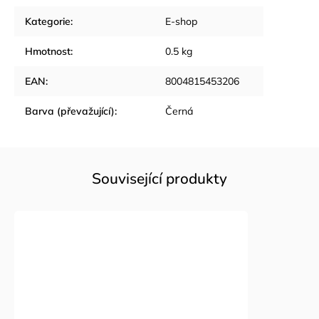
Kategorie
:
E-shop
Hmotnost
:
0.5 kg
EAN
:
8004815453206
Barva (převažující)
:
Černá
Související produkty