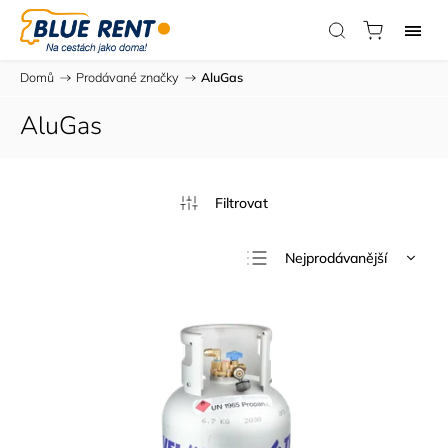
Domů
/
Prodávané značky
/
AluGas
AluGas
Nejprodávanější
Nejlevnější
Nejdražší
Abecedně