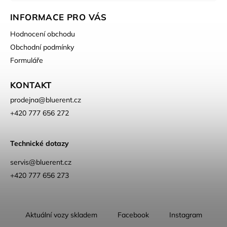
INFORMACE PRO VÁS
Hodnocení obchodu
Obchodní podmínky
Formuláře
KONTAKT
prodejna
@
bluerent.cz
+420 777 656 272
Technické dotazy
servis@bluerent.cz
+420 777 656 273
Aktuální vozy skladem
Facebook
Instagram