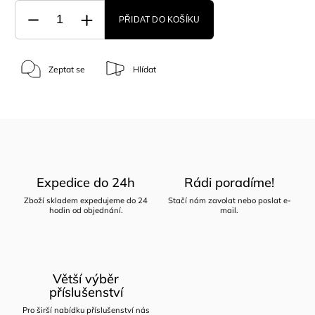
PŘIDAT DO KOŠÍKU
Zeptat se
Hlídat
Expedice do 24h
Rádi poradíme!
Zboží skladem expedujeme do 24
Stačí nám zavolat nebo poslat e-
hodin od objednání.
mail.
Větší výběr
příslušenství
Pro širší nabídku příslušenství nás