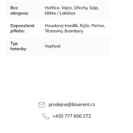
Bez
Hořčice, Vejce, Ořechy, Sója,
alergenu
:
Mléko / Laktóza
Doporučená
Houskový knedlík, Rýže, Pečivo,
příloha
:
Těstoviny, Brambory
Typ
Vepřové
hotovky
:
prodejna
@
bluerent.cz
+420 777 656 272