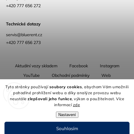
+420 777 656 272
Technické dotazy
servis@bluerent.cz
+420 777 656 273
Aktuální vozy skladem
Facebook
Instagram
YouTube
Obchodní podmínky
Web
O nás
Tyto stránky používají
soubory cookies
, abychom Vám umožnili
pohodlné prohlížení webu a díky analýze provozu webu
neustále
zlepšovali jeho funkce
, výkon a použitelnost. Více
informací
zde
Nastavení
Copyright 2026
Blue Rent | Na cestách jako doma
. Všechna práva
vyhrazena.
Souhlasím