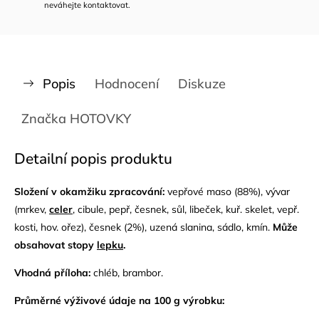
neváhejte kontaktovat.
Popis
Hodnocení
Diskuze
Značka
HOTOVKY
Detailní popis produktu
Složení v okamžiku zpracování:
vepřové maso (88%), vývar
(mrkev,
celer
, cibule, pepř, česnek, sůl, libeček, kuř. skelet, vepř.
kosti, hov. ořez), česnek (2%), uzená slanina, sádlo, kmín.
Může
obsahovat stopy
lepku
.
Vhodná příloha:
chléb, brambor.
Průměrné výživové údaje na 100 g výrobku: