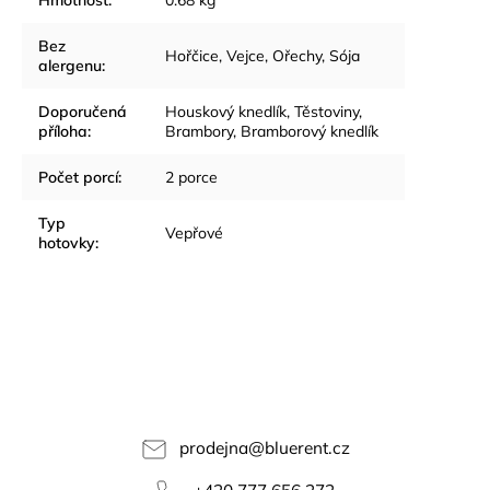
Bez
Hořčice, Vejce, Ořechy, Sója
alergenu
:
Doporučená
Houskový knedlík, Těstoviny,
příloha
:
Brambory, Bramborový knedlík
Počet porcí
:
2 porce
Typ
Vepřové
hotovky
:
prodejna
@
bluerent.cz