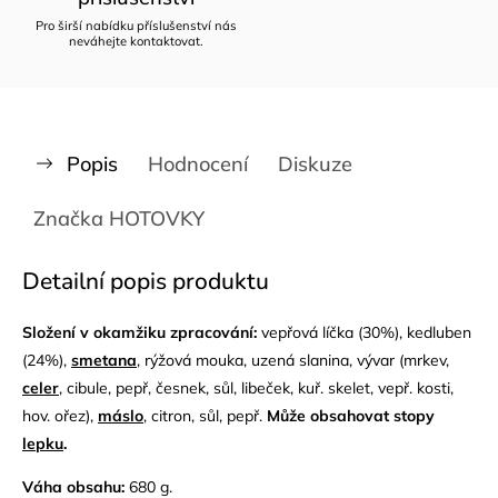
Pro širší nabídku příslušenství nás
neváhejte kontaktovat.
Popis
Hodnocení
Diskuze
Značka
HOTOVKY
Detailní popis produktu
Složení v okamžiku zpracování:
vepřová líčka (30%), kedluben
(24%),
smetana
, rýžová mouka, uzená slanina, vývar (mrkev,
celer
, cibule, pepř, česnek, sůl, libeček, kuř. skelet, vepř. kosti,
hov. ořez),
máslo
, citron, sůl, pepř.
Může obsahovat stopy
lepku
.
Váha obsahu:
680 g.