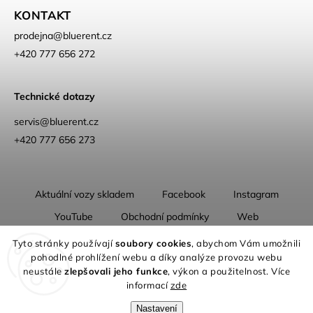
KONTAKT
prodejna
@
bluerent.cz
+420 777 656 272
Technické dotazy
servis@bluerent.cz
+420 777 656 273
Aktuální vozy skladem
Facebook
Instagram
YouTube
Obchodní podmínky
Web
O nás
Tyto stránky používají
soubory cookies
, abychom Vám umožnili
pohodlné prohlížení webu a díky analýze provozu webu
neustále
zlepšovali jeho funkce
, výkon a použitelnost. Více
informací
zde
Nastavení