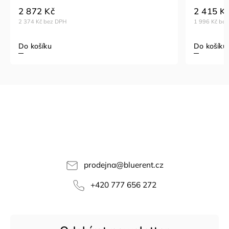
2 872 Kč
2 415 K
2 374 Kč bez DPH
1 996 Kč be
Do košíku
Do košíku
prodejna
@
bluerent.cz
+420 777 656 272