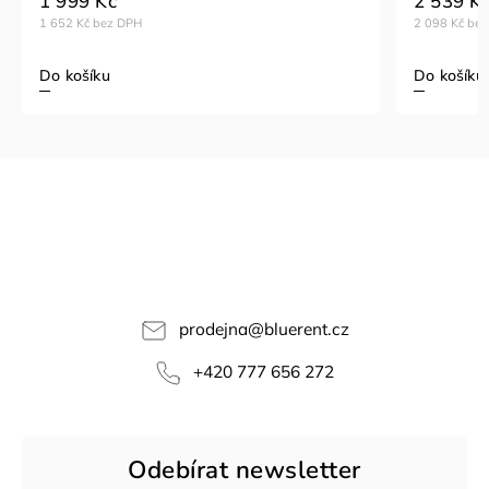
1 999 Kč
2 539 K
1 652 Kč bez DPH
2 098 Kč be
Do košíku
Do košíku
prodejna
@
bluerent.cz
+420 777 656 272
Odebírat newsletter