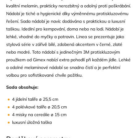
kvalitní melamin, prakticky nerozbitný a odolný proti poškrábání.
Nádobí je tiché a hygienické díky výměnnému protiskluzovému
řešení. Sada nádobí je navíc dodávána s praktickou a luxusní
taškou. Ideální pro kempování, doma nebo na lodi. Nádobí je
lehké, vhodné do myčky a potravin. Linea se prezentuje jako
stylová série v zářivě bílé, zdobená akcentem v černé, zlaté
nebo modré. Toto nádobí s jedinečným 3M protiskluzovým
proužkem od Gimex nabízí extra pohodlí při každém jídle. Lehké
a odolné melaminové nádobí se snadno čistí a je perfektní
volbou pro sofistikované chvíle požitku.
Sada obsahuje:
4 jídelní talíře ø 25,5 cm
4 polévkové talíře ø 20,5 cm
4 misky na cereálie ø 15 cm
luxusní úložná taška