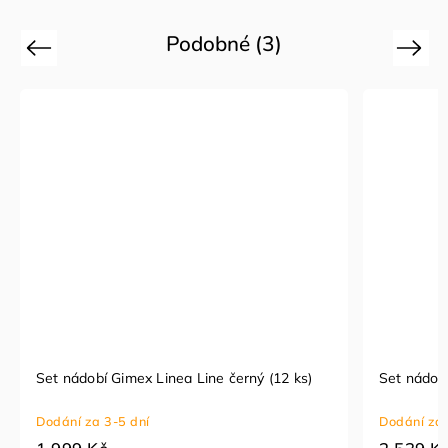
Podobné (3)
Previous
Next
Set nádobí Gimex Linea Line černý (12 ks)
Set nádobí
Dodání za 3-5 dní
Dodání za 