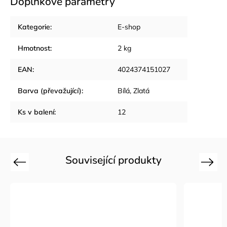
Doplňkové parametry
Kategorie
:
E-shop
Hmotnost
:
2 kg
EAN
:
4024374151027
Barva (převažující)
:
Bílá, Zlatá
Ks v balení
:
12
Související produkty
Previous
Next