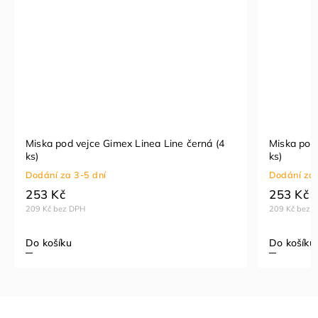
Miska pod vejce Gimex Linea Line černá (4
Miska pod 
ks)
ks)
Dodání za 3-5 dní
Dodání za 
253 Kč
253 Kč
209 Kč bez DPH
209 Kč bez 
Do košíku
Do košíku