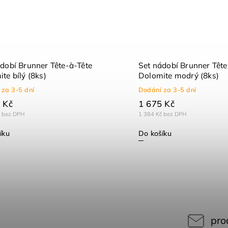
dobí Brunner Tête-à-Tête
Set nádobí Brunner Tête
te bílý (8ks)
Dolomite modrý (8ks)
 za 3-5 dní
Dodání za 3-5 dní
 Kč
1 675 Kč
č bez DPH
1 384 Kč bez DPH
íku
Do košíku
pro