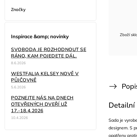
Značky
Zboží sk
Inspirace &amp; novinky
SVOBODA JE ROZHODNOUT SE
RÁNO, KAM POJEDETE DÁL.
8.6.2026
WESTFALIA KELSEY NOVĚ V
PŮJČOVNĚ
Popi
5.6.2026
POZNEJTE NÁS NA DNECH
Detailní
OTEVŘENÝCH DVEŘÍ UŽ
17.-18.4.2026
10.4.2026
Sada je vyrob
designem. S p
opatřeny proti