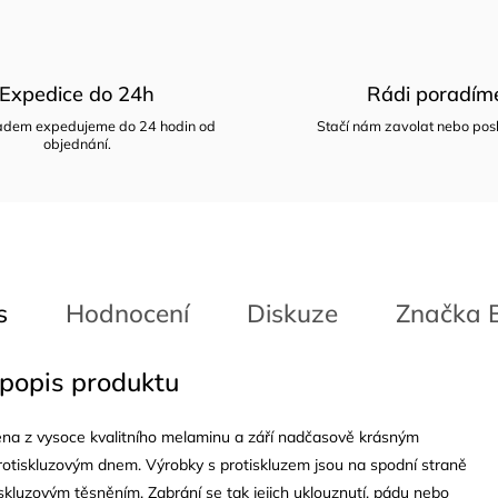
Expedice do 24h
Rádi poradím
ladem expedujeme do 24 hodin od
Stačí nám zavolat nebo posl
objednání.
s
Hodnocení
Diskuze
Značka
B
 popis produktu
ena z vysoce kvalitního melaminu a září nadčasově krásným
rotiskluzovým dnem. Výrobky s protiskluzem jsou na spodní straně
skluzovým těsněním. Zabrání se tak jejich uklouznutí, pádu nebo