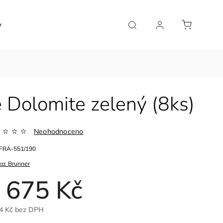
y
Značky
 Dolomite zelený (8ks)
Neohodnoceno
FRA-551/190
ka:
Brunner
 675 Kč
4 Kč bez DPH