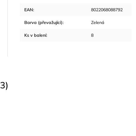
EAN
:
8022068088792
Barva (převažující)
:
Zelená
Ks v balení
:
8
3)