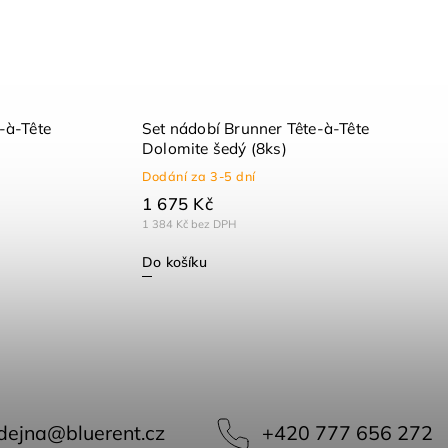
-à-Tête
Set nádobí Brunner Tête-à-Tête
Dolomite šedý (8ks)
Dodání za 3-5 dní
1 675 Kč
1 384 Kč bez DPH
Do košíku
dejna
@
bluerent.cz
+420 777 656 272