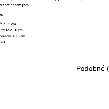
a zpět během jízdy.
e:
líře ø 25 cm
 talíře ø 20 cm
cereálie ø 16 cm
0 ml
Podobné (