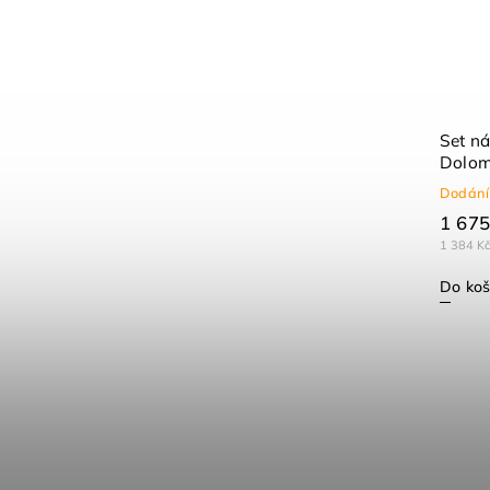
Set ná
Dolomi
Dodání
1 675
1 384 K
Do koš