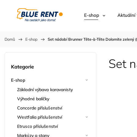
E-shop
Aktuální
Domů
/
E-shop
/
Set nádobí Brunner Tête-à-Tête Dolomite zelený (
Set n
Kategorie
E-shop
Základní výbava karavanisty
Výhodné balíčky
Concorde příslušenství
Westfalia příslušenství
Etrusco příslušenství
Markýzy a stany