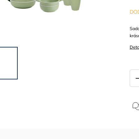
DOD
Sada
krás
Deta