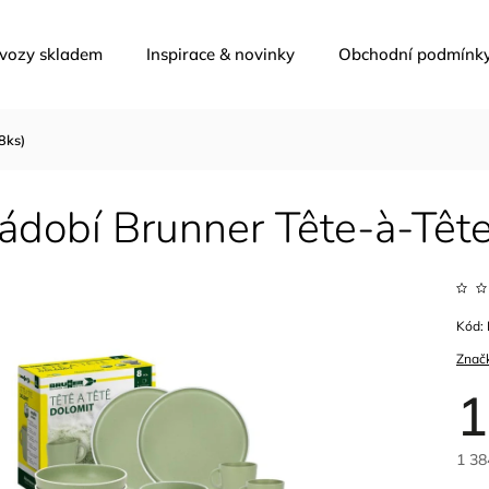
 vozy skladem
Inspirace & novinky
Obchodní podmínk
8ks)
ádobí Brunner Tête-à-Tête
Kód:
Znač
1
1 38