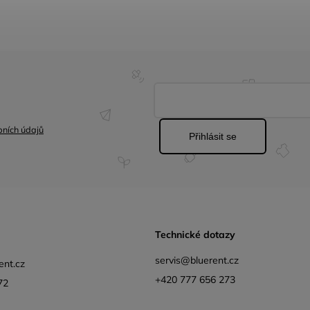
ních údajů
Přihlásit se
Technické dotazy
servis@bluerent.cz
ent.cz
+420 777 656 273
72