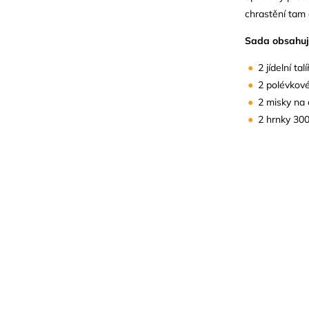
chrastění tam 
Sada obsahuj
2 jídelní ta
2 polévkové
2 misky na 
2 hrnky 30