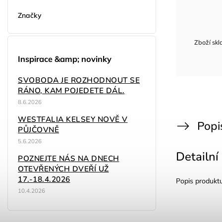
Značky
Zboží sk
Inspirace &amp; novinky
SVOBODA JE ROZHODNOUT SE
RÁNO, KAM POJEDETE DÁL.
8.6.2026
WESTFALIA KELSEY NOVĚ V
Popi
PŮJČOVNĚ
5.6.2026
Detailní
POZNEJTE NÁS NA DNECH
OTEVŘENÝCH DVEŘÍ UŽ
17.-18.4.2026
Popis produkt
10.4.2026