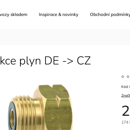
 vozy skladem
Inspirace & novinky
Obchodní podmínk
kce plyn DE -> CZ
Kód:
Znač
2
174