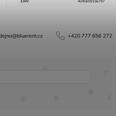
EAN
:
4045659156797
dejna
@
bluerent.cz
+420 777 656 272