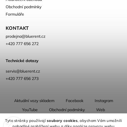
Obchodní podmínky
Formuláře
KONTAKT
prodejna
@
bluerent.cz
+420 777 656 272
Technické dotazy
servis@bluerent.cz
+420 777 656 273
Aktuální vozy skladem
Facebook
Instagram
YouTube
Obchodní podmínky
Web
O nás
Tyto stránky používají
soubory cookies
, abychom Vám umožnili
pohodlné prohlížení webu a díky analýze provozu webu