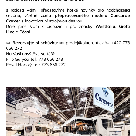
s radostí Vám představíme horké novinky pro nadcházející
sezónu, včetně
zcela přepracovaného modelu Concorde
Carver
s inovativní přístrojovou deskou.
Dále jsme Vám k dispozici i pro značky
Westfalia, Giotti
Line
a
Pössl
.
📅
Rezervujte si schůzku:
📧 prodej@bluerent.cz 📞 +420 773
656 272
Na Vaši návštěvu se těší:
Filip Guryča, tel.: 773 656 273
Pavel Horský, tel.: 773 656 272