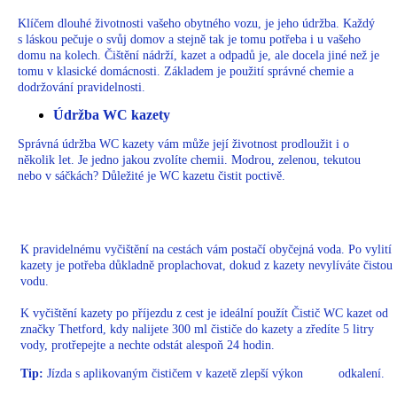
Klíčem dlouhé životnosti vašeho obytného vozu, je jeho údržba. Každý
s láskou pečuje o svůj domov a stejně tak je tomu potřeba i u vašeho
domu na kolech. Čištění nádrží, kazet a odpadů je, ale docela jiné než je
tomu v klasické domácnosti. Základem je použití správné chemie a
dodržování pravidelnosti.
Údržba WC kazety
Správná údržba WC kazety vám může její životnost prodloužit i o
několik let. Je jedno jakou zvolíte chemii. Modrou, zelenou, tekutou
nebo v sáčkách? Důležité je WC kazetu čistit poctivě.
K pravidelnému vyčištění na cestách vám postačí obyčejná voda. Po vylití
kazety je potřeba důkladně proplachovat, dokud z kazety nevylíváte čistou
vodu.
K vyčištění kazety po příjezdu z cest je ideální použít Čistič WC kazet od
značky Thetford, kdy nalijete 300 ml čističe do kazety a zředíte 5 litry
vody, protřepejte a nechte odstát alespoň 24 hodin.
Tip:
Jízda s aplikovaným čističem v kazetě zlepší výkon odkalení.