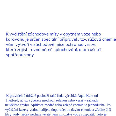
K vyčištění záchodové mísy v obytném voze nebo
karavanu je určen speciální přípravek, tzv. růžová chemie
vám vytvoří v záchodové míse ochranou vrstvu,
která
zajistí rovnoměrné splachování, a tím ušetří
spotřebu vody.
K pravidelné údržbě poslouží také řada výrobků Aqua Kem od
Thetford, ať už vyberete modrou, zelenou nebo verzi v sáčkách
neuděláte chybu. Aplikace modré nebo zelené chemie je jednoduchá. Po
vyčištění kazety vodou nalijete doporučenou dávku chemie a zředíte 2-3
litry vody, sáček necháte ve stejném množství vody rozpustit. Toto je