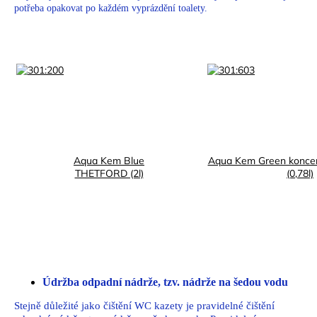
potřeba opakovat po každém vyprázdění toalety.
Aqua Kem Blue
Aqua Kem Green konce
THETFORD (2l)
(0,78l)
Údržba odpadní nádrže,
tzv. nádrže na šedou vodu
Stejně důležité jako čištění WC kazety je pravidelné čištění