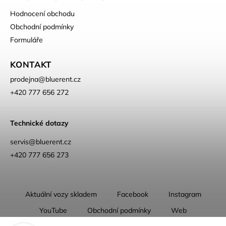
Hodnocení obchodu
Obchodní podmínky
Formuláře
KONTAKT
prodejna
@
bluerent.cz
+420 777 656 272
Technické dotazy
servis@bluerent.cz
+420 777 656 273
Aktuální vozy skladem
Facebook
Instagram
YouTube
Obchodní podmínky
Web