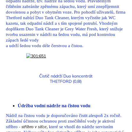
odpadní nádrže, tzv. nádrže na šedou vodu. Pravidelným
čištěním zabráníte zpětnému zápachu, který umí znepříjemnit
dovolenou a pobyt v obytném voze. Pro pohodlí uživatelů, firma
Thetford nabízí Duo Tank Cleaner, kterým vyčistíte jak WC
kazetu, tak odpadní nádrž a s tím spojené potrubí. Vhodným
doplňkem Duo Tank Cleaner je Grey Water Fresh, který snižuje
tvorbu usazenin v nádrži na šedou vodu, má pod kontrolou
zápach šedé vody
a udrží šedou vodu déle čerstvou a čistou.
Čistič nádrží Duo koncentrát
THETFORD (0,8l)
Údržba vodní nádrže na čistou vodu
Nádrž na čistou vodu je doporučováno čistit alespoň 2x ročně.
Základní účinnou ochranou proti znečištění vody je aktivní
stříbro -
stříbro v síťce
,
které se vhodí do nádrže servisním