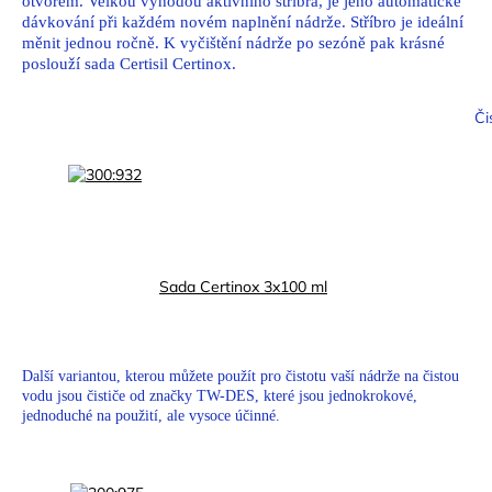
otvorem. Velkou výhodou aktivního stříbra, je jeho automatické
dávkování při každém novém naplnění nádrže. Stříbro je ideální
měnit jednou ročně. K vyčištění nádrže po sezóně pak krásné
poslouží sada Certisil Certinox.
Čis
Sada Certinox 3x100 ml
Další variantou, kterou můžete použít pro čistotu vaší nádrže na čistou
vodu jsou čističe od značky TW-DES, které jsou jednokrokové,
jednoduché na použití, ale vysoce účinné.