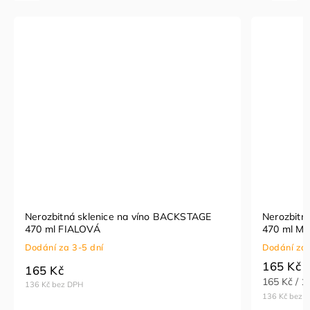
Nerozbitná sklenice na víno BACKSTAGE
Nerozbitn
470 ml FIALOVÁ
470 ml M
Dodání za 3-5 dní
Dodání za 
165 Kč
165 Kč
165 Kč / 1
136 Kč bez DPH
136 Kč bez 