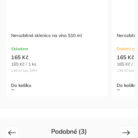
Nerozbitná sklenice na víno 510 ml
Nerozbitná
Skladem
Dodání za 
165 Kč
165 Kč
165 Kč / 1 ks
165 Kč / 1
136 Kč bez DPH
136 Kč bez 
Do košíku
Do košíku
Podobné (3)
Previous
Next