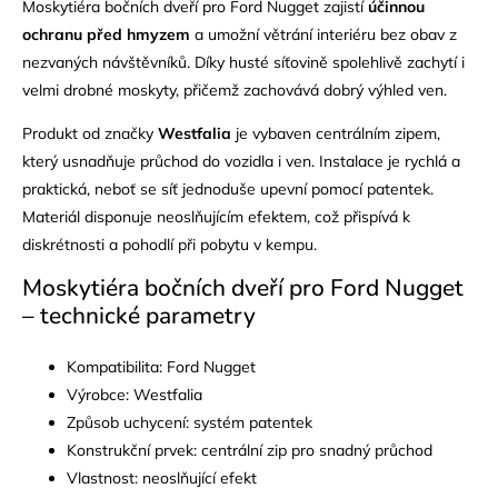
Moskytiéra bočních dveří pro Ford Nugget zajistí
účinnou
ochranu před hmyzem
a umožní větrání interiéru bez obav z
nezvaných návštěvníků. Díky husté síťovině spolehlivě zachytí i
velmi drobné moskyty, přičemž zachovává dobrý výhled ven.
Produkt od značky
Westfalia
je vybaven centrálním zipem,
který usnadňuje průchod do vozidla i ven. Instalace je rychlá a
praktická, neboť se síť jednoduše upevní pomocí patentek.
Materiál disponuje neoslňujícím efektem, což přispívá k
diskrétnosti a pohodlí při pobytu v kempu.
Moskytiéra bočních dveří pro Ford Nugget
– technické parametry
Kompatibilita: Ford Nugget
Výrobce: Westfalia
Způsob uchycení: systém patentek
Konstrukční prvek: centrální zip pro snadný průchod
Vlastnost: neoslňující efekt