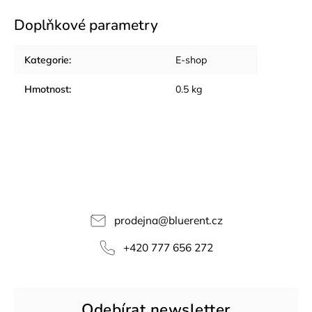
Doplňkové parametry
Kategorie
:
E-shop
Hmotnost
:
0.5 kg
prodejna
@
bluerent.cz
+420 777 656 272
Odebírat newsletter