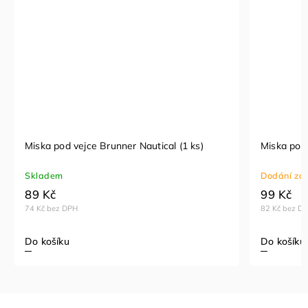
Miska pod vejce Brunner Nautical (1 ks)
Miska pod 
Skladem
Dodání za 
89 Kč
99 Kč
74 Kč bez DPH
82 Kč bez D
Do košíku
Do košíku