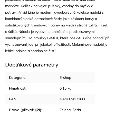
markýze. Kalíšek na vejce je lehký, vhodný do myčky a
potravin.Vivid Line je moderní dvoubarevná kolekce nádobí s
kombinací hladké antracitově šedé jako základní barvy a
sofistikovaných trendových barev na vnitřní straně talířů, misek
a šálků. Nádobí je vybaveno unikátními protiskluzovými,
samolepicími 3M proužky GIMEX, které poskytují více pohodlí při
vychutnávání jídel při jakékoli příležitosti. Melaminové nádobí je
lehké, odolné a snadno se čistí.
Doplňkové parametry
Kategorie
:
E-shop
Hmotnost
:
0.15 kg
EAN
:
4024374121600
Barva (převažující)
:
Zelená, Šedá