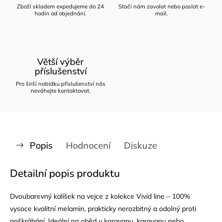
Zboží skladem expedujeme do 24
Stačí nám zavolat nebo poslat e-
hodin od objednání.
mail.
Větší výběr
příslušenství
Pro širší nabídku příslušenství nás
neváhejte kontaktovat.
Popis
Hodnocení
Diskuze
Detailní popis produktu
Dvoubarevný kalíšek na vejce z kolekce Vivid line – 100%
vysoce kvalitní melamin, prakticky nerozbitný a odolný proti
poškrábání. Ideální na oběd v karavanu, karavanu nebo