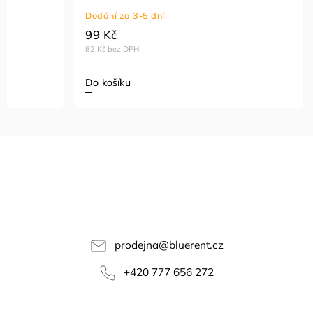
Dodání za 3-5 dní
99 Kč
82 Kč bez DPH
Do košíku
prodejna
@
bluerent.cz
+420 777 656 272