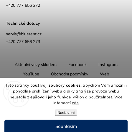
+420 777 656 272
Technické dotazy
servis@bluerent.cz
+420 777 656 273
Aktuální vozy skladem
Facebook
Instagram
YouTube
Obchodní podmínky
Web
O nás
Tyto stránky používají
soubory cookies
, abychom Vám umožnili
pohodlné prohlížení webu a díky analýze provozu webu
neustále
zlepšovali jeho funkce
, výkon a použitelnost. Více
informací
zde
Nastavení
Copyright 2026
Blue Rent | Na cestách jako doma
. Všechna práva
vyhrazena.
Souhlasím
Grafický návrh vytvořil a nakódoval
Shoptak.cz