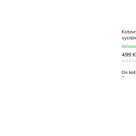
Kotevn
systé
Sklad
499 K
412 Kč 
Do koš