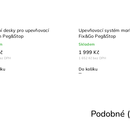
í desky pro upevňovací
Upevňovací systém mar
m Peg&Stop
Fix&Go Peg&Stop
em
Skladem
č
1 999 Kč
bez DPH
1 652 Kč bez DPH
íku
Do košíku
Podobné (