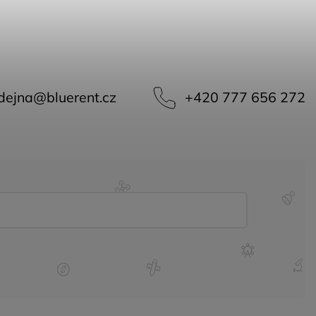
dejna
@
bluerent.cz
+420 777 656 272