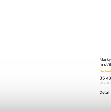
Marký
m stří
Dodání
35 43
29 288 
Detail