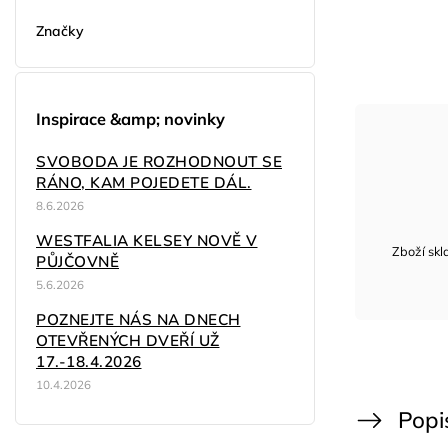
Značky
Inspirace &amp; novinky
SVOBODA JE ROZHODNOUT SE
RÁNO, KAM POJEDETE DÁL.
8.6.2026
WESTFALIA KELSEY NOVĚ V
Zboží sk
PŮJČOVNĚ
5.6.2026
POZNEJTE NÁS NA DNECH
OTEVŘENÝCH DVEŘÍ UŽ
17.-18.4.2026
10.4.2026
Popi