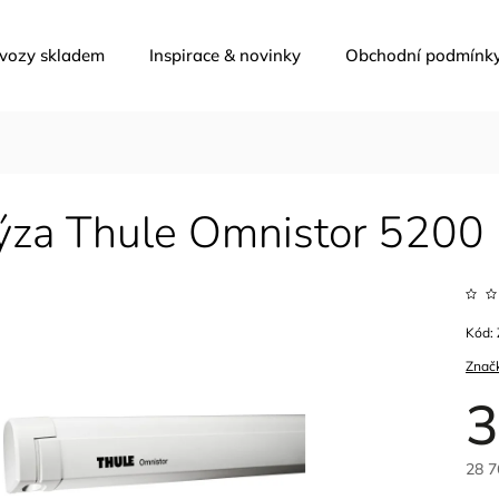
 vozy skladem
Inspirace & novinky
Obchodní podmínk
ýza Thule Omnistor 5200 
Kód:
Znač
3
28 7