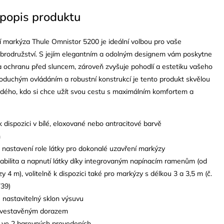
 popis produktu
í markýza Thule Omnistor 5200 je ideální volbou pro vaše
brodružství. S jejím elegantním a odolným designem vám poskytne
a ochranu před sluncem, zároveň zvyšuje pohodlí a estetiku vašeho
noduchým ovládáním a robustní konstrukcí je tento produkt skvělou
ždého, kdo si chce užít svou cestu s maximálním komfortem a
k dispozici v bílé, eloxované nebo antracitové barvě
m
nastavení role látky pro dokonalé uzavření markýzy
tabilita a napnutí látky díky integrovaným napínacím ramenům (od
y 4 m), volitelně k dispozici také pro markýzy s délkou 3 a 3,5 m (č.
739)
ě nastavitelný sklon výsuvu
 s vestavěným dorazem
 ve 2 barevných provedeních