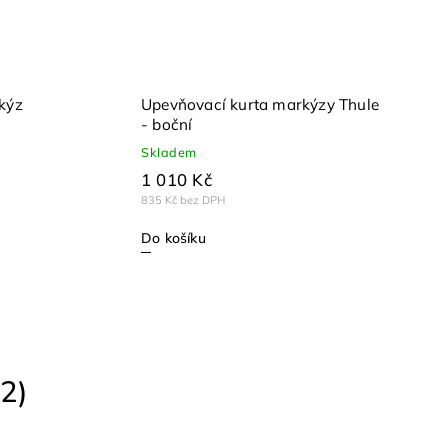
kýz
Upevňovací kurta markýzy Thule
- boční
Skladem
1 010 Kč
835 Kč bez DPH
Do košíku
2)