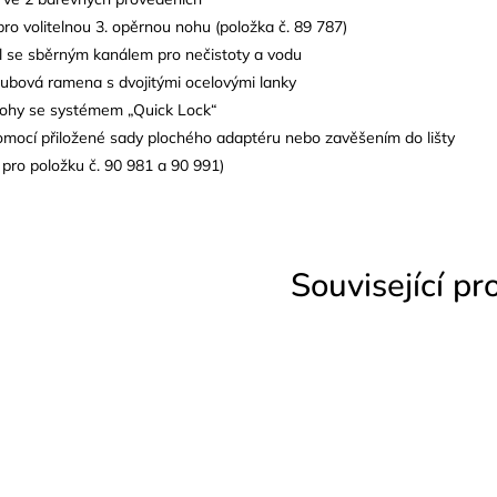
ro volitelnou 3. opěrnou nohu (položka č. 89 787)
il se sběrným kanálem pro nečistoty a vodu
oubová ramena s dvojitými ocelovými lanky
ohy se systémem „Quick Lock“
omocí přiložené sady plochého adaptéru nebo zavěšením do lišty
pro položku č. 90 981 a 90 991)
Související pr