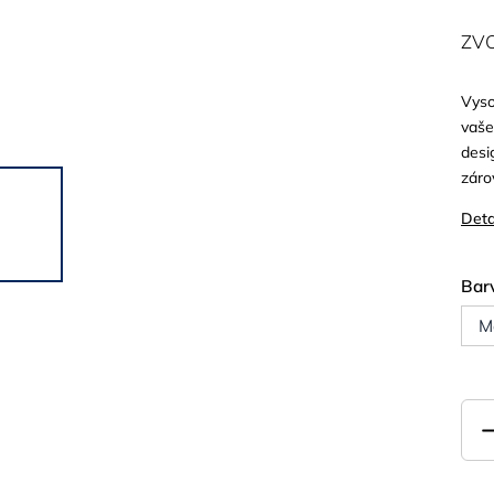
ZV
Vyso
vaše
desi
záro
Deta
Bar
M