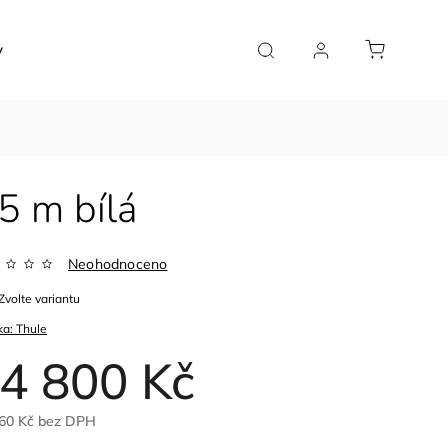
y
Značky
5 m bílá
Neohodnoceno
Zvolte variantu
ka:
Thule
4 800 Kč
60 Kč bez DPH