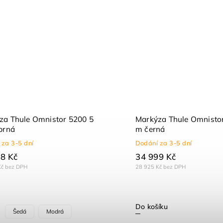
za Thule Omnistor 5200 5
Markýza Thule Omnisto
brná
m černá
 za 3-5 dní
Dodání za 3-5 dní
8 Kč
34 999 Kč
Kč bez DPH
28 925 Kč bez DPH
Do košíku
Šedá
Modrá