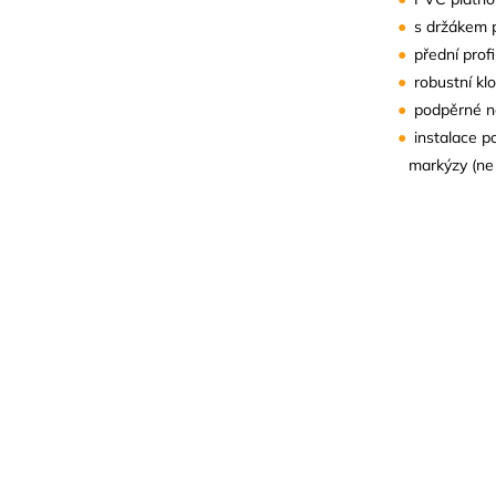
s držákem p
přední prof
robustní kl
podpěrné n
instalace p
markýzy (ne 