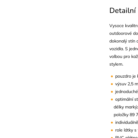
Detailní
Vysoce kvalitn
outdoorové do
dokonalý stín 
vozidla. S jed
volbou pro ka
stylem.
pouzdro je 
výsuv 2,5 
jednoduché 
optimální s
délky markýz
položky 89 
individuáln
role látky
PVC plátno