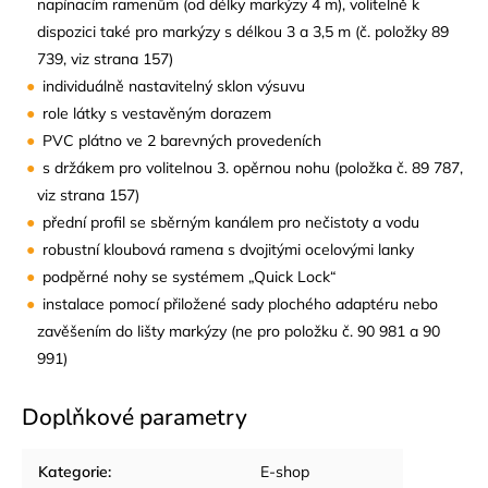
napínacím ramenům (od délky markýzy 4 m), volitelně k
dispozici také pro markýzy s délkou 3 a 3,5 m (č. položky 89
739, viz strana 157)
individuálně nastavitelný sklon výsuvu
role látky s vestavěným dorazem
PVC plátno ve 2 barevných provedeních
s držákem pro volitelnou 3. opěrnou nohu (položka č. 89 787,
viz strana 157)
přední profil se sběrným kanálem pro nečistoty a vodu
robustní kloubová ramena s dvojitými ocelovými lanky
podpěrné nohy se systémem „Quick Lock“
instalace pomocí přiložené sady plochého adaptéru nebo
zavěšením do lišty markýzy (ne pro položku č. 90 981 a 90
991)
Doplňkové parametry
Kategorie
:
E-shop