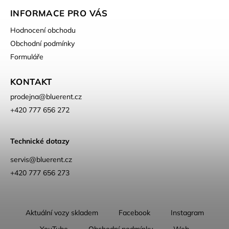
INFORMACE PRO VÁS
Hodnocení obchodu
Obchodní podmínky
Formuláře
KONTAKT
prodejna
@
bluerent.cz
+420 777 656 272
Technické dotazy
servis@bluerent.cz
+420 777 656 273
Aktuální vozy skladem
Facebook
Instagram