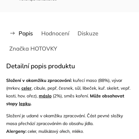
Popis
Hodnocení
Diskuze
Značka
HOTOVKY
Detailní popis produktu
Složení v okamžiku zpracování:
kuřecí maso (88%), vývar
(mrkev,
celer
, cibule, pepř, česnek, sůl, libeček, kuř. skelet, vepř.
kosti, hov. ořez),
máslo
(2%), směs koření.
Může obsahovat
stopy
lepku
.
Složení je udané v okamžiku zpracování. Část pevné složky
masa přechází zpracováním do obsahu jídla.
Alergeny:
celer, muškátový ořech, mléko.