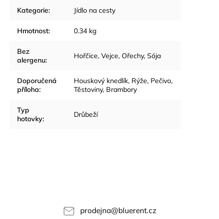
Kategorie
:
Jídlo na cesty
Hmotnost
:
0.34 kg
Bez
Hořčice, Vejce, Ořechy, Sója
alergenu
:
Doporučená
Houskový knedlík, Rýže, Pečivo,
příloha
:
Těstoviny, Brambory
Typ
Drůbeží
hotovky
:
prodejna
@
bluerent.cz