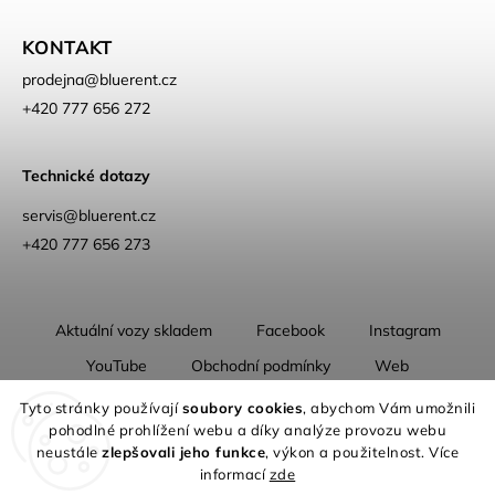
KONTAKT
prodejna
@
bluerent.cz
+420 777 656 272
Technické dotazy
servis@bluerent.cz
+420 777 656 273
Aktuální vozy skladem
Facebook
Instagram
YouTube
Obchodní podmínky
Web
O nás
Tyto stránky používají
soubory cookies
, abychom Vám umožnili
pohodlné prohlížení webu a díky analýze provozu webu
neustále
zlepšovali jeho funkce
, výkon a použitelnost. Více
informací
zde