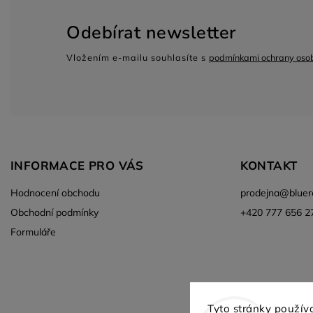
Odebírat newsletter
Vložením e-mailu souhlasíte s
podmínkami ochrany osob
INFORMACE PRO VÁS
KONTAKT
Hodnocení obchodu
prodejna
@
bluer
Obchodní podmínky
+420 777 656 2
Formuláře
Aktuální vozy skladem
Tyto stránky použív