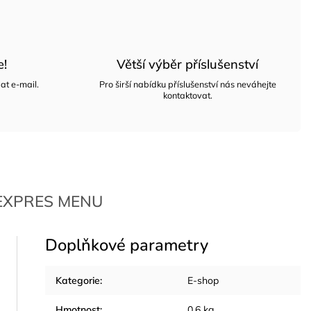
e!
Větší výběr příslušenství
at e-mail.
Pro širší nabídku příslušenství nás neváhejte
kontaktovat.
XPRES MENU
Doplňkové parametry
Kategorie
:
E-shop
Hmotnost
:
0.6 kg