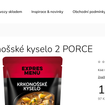
 vozy skladem
Inspirace & novinky
Obchodní podmínk
nošské kyselo
2 PORCE
Kód:
Znač
1
97 