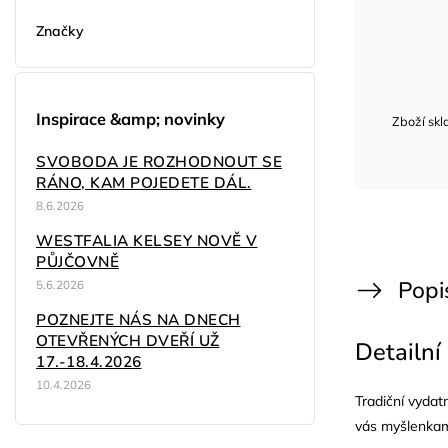
Značky
Inspirace &amp; novinky
Zboží sk
SVOBODA JE ROZHODNOUT SE
RÁNO, KAM POJEDETE DÁL.
8.6.2026
WESTFALIA KELSEY NOVĚ V
PŮJČOVNĚ
Popi
5.6.2026
POZNEJTE NÁS NA DNECH
OTEVŘENÝCH DVEŘÍ UŽ
Detailní
17.-18.4.2026
10.4.2026
Tradiční vydat
vás myšlenkam