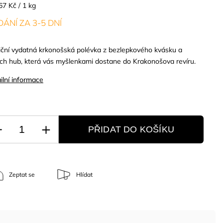
67 Kč / 1 kg
ÁNÍ ZA 3-5 DNÍ
iční vydatná krkonošská polévka z bezlepkového kvásku a
ích hub, která vás myšlenkami dostane do Krakonošova revíru.
ilní informace
PŘIDAT DO KOŠÍKU
Zeptat se
Hlídat