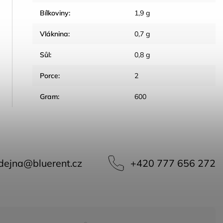
Bílkoviny
:
1,9 g
Vláknina
:
0,7 g
Sůl
:
0,8 g
Porce
:
2
Gram
:
600
dejna
@
bluerent.cz
+420 777 656 272