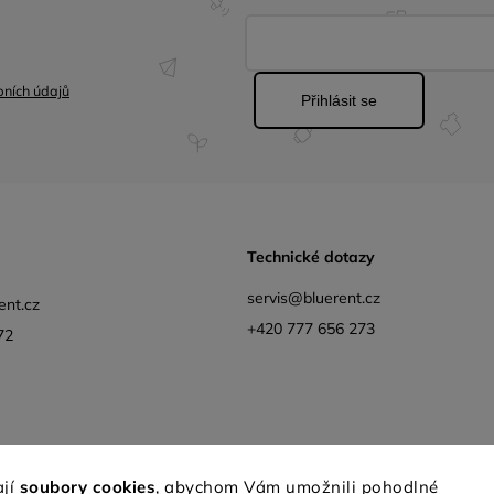
ních údajů
Přihlásit se
Technické dotazy
servis@bluerent.cz
ent.cz
+420 777 656 273
72
Facebook
Instagram
YouTube
Obchodní podmínk
ají
soubory cookies
, abychom Vám umožnili pohodlné