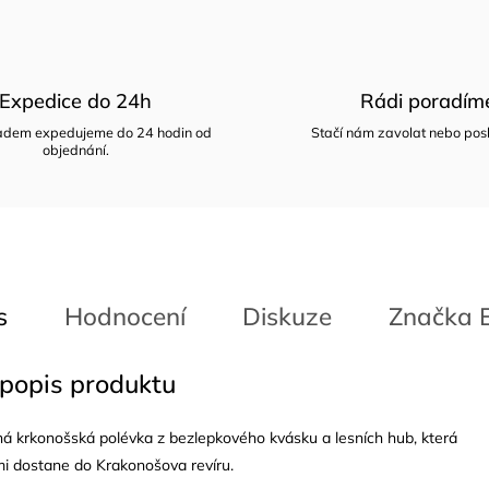
Expedice do 24h
Rádi poradím
ladem expedujeme do 24 hodin od
Stačí nám zavolat nebo posl
objednání.
s
Hodnocení
Diskuze
Značka
E
 popis produktu
ná krkonošská polévka z bezlepkového kvásku a lesních hub, která
i dostane do Krakonošova revíru.