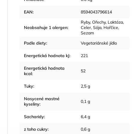
EAN
:
8594043796614
Ryby, Ořechy, Laktóza,
Neobsahuje 1 alergen
:
Celer, Sója, Hořčice,
Sezam
Podle diety
:
Vegetariánské jídlo
Energetická hodnota kJ
:
221
Energetická hodnota
52
kcal
:
Tuky
:
2,5 g
Nasycené mastné
0,1 g
kyseliny
:
Sacharidy
:
6,4 g
z toho cukry
:
0,6 g