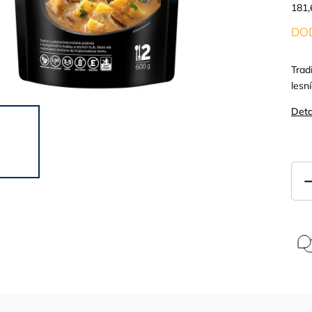
181,
DOD
Trad
lesn
Deta