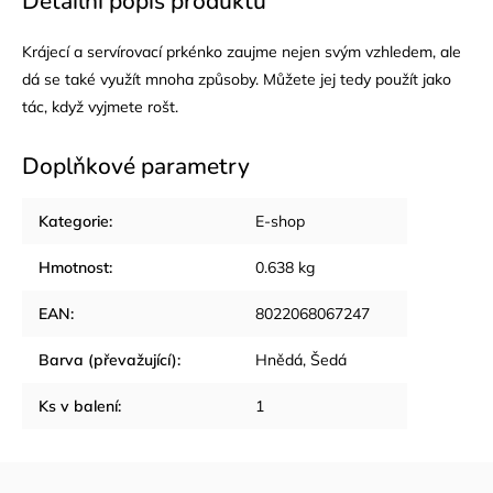
Detailní popis produktu
Krájecí a servírovací prkénko zaujme nejen svým vzhledem, ale
dá se také využít mnoha způsoby. Můžete jej tedy použít jako
tác, když vyjmete rošt.
Doplňkové parametry
Kategorie
:
E-shop
Hmotnost
:
0.638 kg
EAN
:
8022068067247
Barva (převažující)
:
Hnědá, Šedá
Ks v balení
:
1