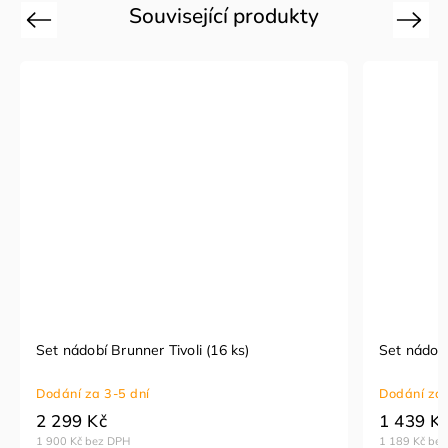
Související produkty
Previous
Next
Set nádobí Brunner Tivoli (16 ks)
Set nádob
Dodání za 3-5 dní
Dodání za 
2 299 Kč
1 439 K
1 900 Kč bez DPH
1 189 Kč be