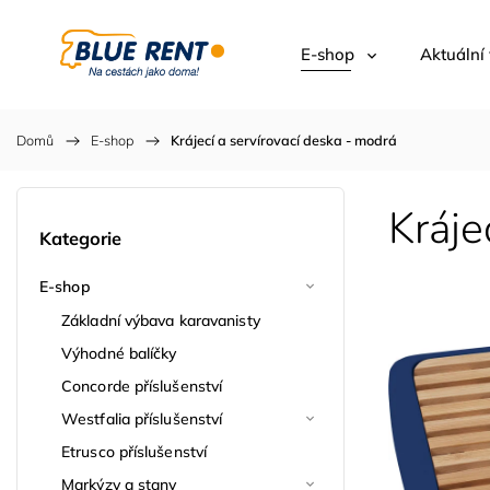
E-shop
Aktuální
Domů
/
E-shop
/
Krájecí a servírovací deska - modrá
Kráje
Kategorie
E-shop
Základní výbava karavanisty
Výhodné balíčky
Concorde příslušenství
Westfalia příslušenství
Etrusco příslušenství
Markýzy a stany