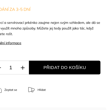
ÁNÍ ZA 3-5 DNÍ
ecí a servírovací prkénko zaujme nejen svým vzhledem, ale dá se
 využít mnoha způsoby. Můžete jej tedy použít jako tác, když
ete rošt.
ilní informace
PŘIDAT DO KOŠÍKU
Zeptat se
Hlídat