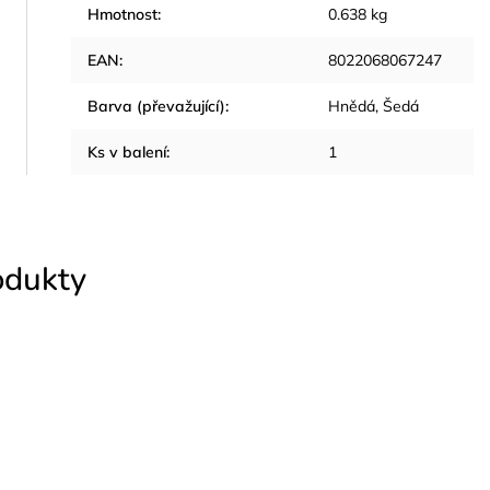
Hmotnost
:
0.638 kg
EAN
:
8022068067247
Barva (převažující)
:
Hnědá, Šedá
Ks v balení
:
1
odukty