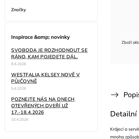
Značky
Inspirace &amp; novinky
Zboží sk
SVOBODA JE ROZHODNOUT SE
RÁNO, KAM POJEDETE DÁL.
8.6.2026
WESTFALIA KELSEY NOVĚ V
PŮJČOVNĚ
5.6.2026
Popi
POZNEJTE NÁS NA DNECH
OTEVŘENÝCH DVEŘÍ UŽ
17.-18.4.2026
Detailní
10.4.2026
Krájecí a serv
mnoha způsoby.