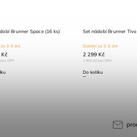
dobí Brunner Space (16 ks)
Set nádobí Brunner Tivol
za 3-5 dní
Dodání za 3-5 dní
 Kč
2 299 Kč
 bez DPH
1 900 Kč bez DPH
íku
Do košíku
pro