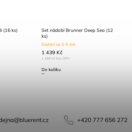
i (16 ks)
Set nádobí Brunner Deep Sea (12
ks)
Dodání za 3-5 dní
1 439 Kč
1 189 Kč bez DPH
Do košíku
dejna
@
bluerent.cz
+420 777 656 272