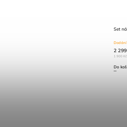
Set ná
Dodání 
2 299
1 900 Kč
Do koš