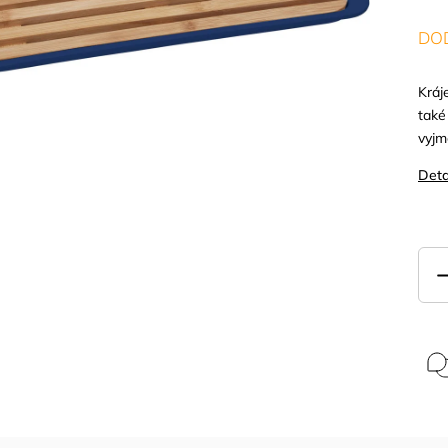
DOD
Kráj
také
vyjm
Deta