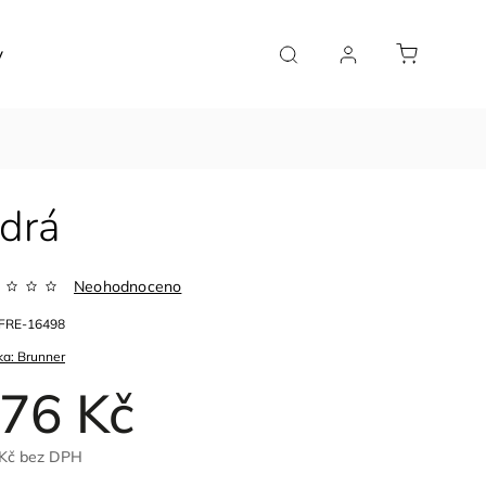
y
Značky
odrá
Neohodnoceno
FRE-16498
ka:
Brunner
76 Kč
 Kč bez DPH