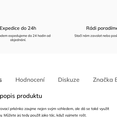
Expedice do 24h
Rádi poradím
ladem expedujeme do 24 hodin od
Stačí nám zavolat nebo posl
objednání.
s
Hodnocení
Diskuze
Značka
B
 popis produktu
írovací prkénko zaujme nejen svým vzhledem, ale dá se také využít
 Můžete jej tedy použít jako tác, když vyjmete rošt.