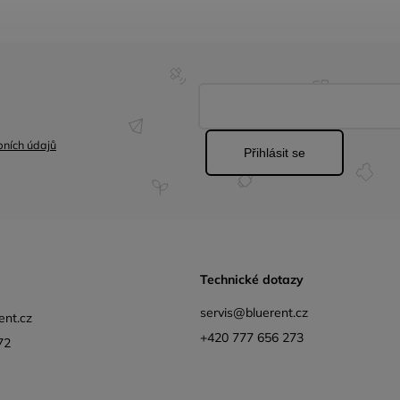
ních údajů
Přihlásit se
Technické dotazy
servis@bluerent.cz
ent.cz
+420 777 656 273
72