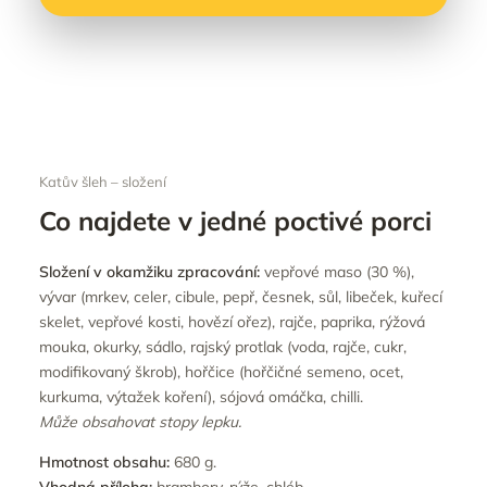
Katův šleh – složení
Co najdete v jedné poctivé porci
Složení v okamžiku zpracování:
vepřové maso (30 %),
vývar (mrkev, celer, cibule, pepř, česnek, sůl, libeček, kuřecí
skelet, vepřové kosti, hovězí ořez), rajče, paprika, rýžová
mouka, okurky, sádlo, rajský protlak (voda, rajče, cukr,
modifikovaný škrob), hořčice (hořčičné semeno, ocet,
kurkuma, výtažek koření), sójová omáčka, chilli.
Může obsahovat stopy lepku.
Hmotnost obsahu:
680 g.
Vhodná příloha:
brambory, rýže, chléb.