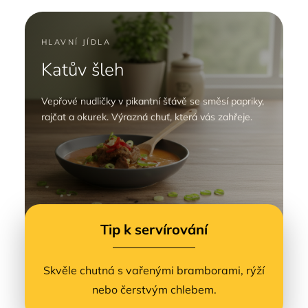
HLAVNÍ JÍDLA
Katův šleh
Vepřové nudličky v pikantní šťávě se směsí papriky,
rajčat a okurek. Výrazná chuť, která vás zahřeje.
Tip k servírování
Skvěle chutná s vařenými bramborami, rýží
nebo čerstvým chlebem.