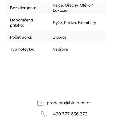
Vejce, Ořechy, Mléko /
Bez alergenu
:
Laktóza
Doporučená
Rýže, Pečivo, Brambory
příloha
:
Počet porcí
:
2 porce
Typ hotovky
:
Vepřové
prodejna
@
bluerent.cz
+420 777 656 272