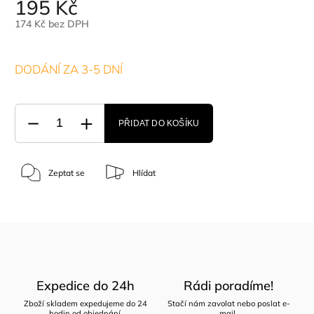
195 Kč
174 Kč bez DPH
DODÁNÍ ZA 3-5 DNÍ
PŘIDAT DO KOŠÍKU
Zeptat se
Hlídat
Expedice do 24h
Rádi poradíme!
Zboží skladem expedujeme do 24
Stačí nám zavolat nebo poslat e-
hodin od objednání.
mail.