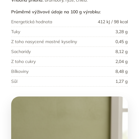
Průměrné výživové údaje na 100 g výrobku:
Energetická hodnota
412 kJ / 98 kcal
Tuky
3,28 g
Z toho nasycené mastné kyseliny
0,45 g
Sacharidy
8,12 g
Z toho cukry
2,04 g
Bílkoviny
8,48 g
Sůl
1,27 g