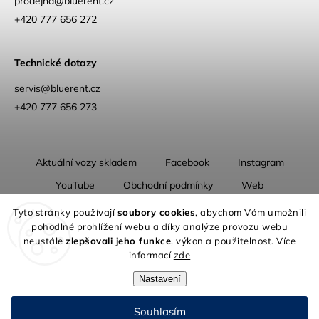
prodejna
@
bluerent.cz
+420 777 656 272
Technické dotazy
servis@bluerent.cz
+420 777 656 273
Aktuální vozy skladem
Facebook
Instagram
YouTube
Obchodní podmínky
Web
O nás
Tyto stránky používají
soubory cookies
, abychom Vám umožnili
pohodlné prohlížení webu a díky analýze provozu webu
neustále
zlepšovali jeho funkce
, výkon a použitelnost. Více
informací
zde
Nastavení
Copyright 2026
Blue Rent | Na cestách jako doma
. Všechna práva
vyhrazena.
Souhlasím