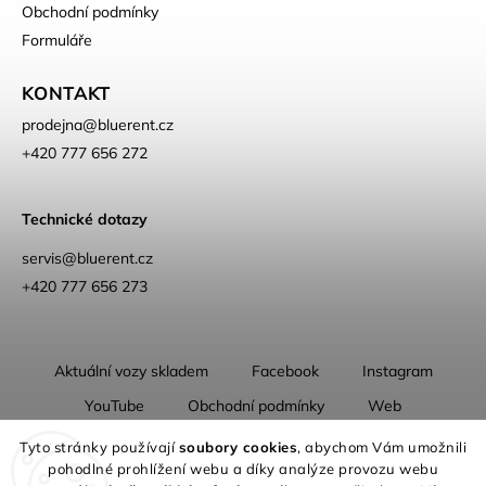
Obchodní podmínky
Formuláře
KONTAKT
prodejna
@
bluerent.cz
+420 777 656 272
Technické dotazy
servis@bluerent.cz
+420 777 656 273
Aktuální vozy skladem
Facebook
Instagram
YouTube
Obchodní podmínky
Web
O nás
Tyto stránky používají
soubory cookies
, abychom Vám umožnili
pohodlné prohlížení webu a díky analýze provozu webu