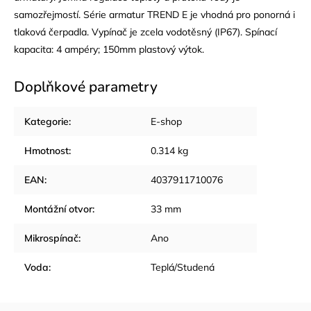
samozřejmostí. Série armatur TREND E je vhodná pro ponorná i
tlaková čerpadla. Vypínač je zcela vodotěsný (IP67). Spínací
kapacita: 4 ampéry; 150mm plastový výtok.
Doplňkové parametry
Kategorie
:
E-shop
Hmotnost
:
0.314 kg
EAN
:
4037911710076
Montážní otvor
:
33 mm
Mikrospínač
:
Ano
Voda
:
Teplá/Studená