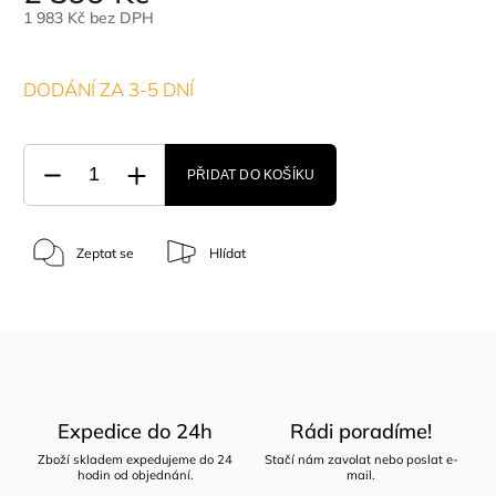
1 983 Kč bez DPH
DODÁNÍ ZA 3-5 DNÍ
PŘIDAT DO KOŠÍKU
Zeptat se
Hlídat
Expedice do 24h
Rádi poradíme!
Zboží skladem expedujeme do 24
Stačí nám zavolat nebo poslat e-
hodin od objednání.
mail.