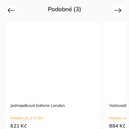
Podobné (3)
Previous
Next
Jednopáková baterie London
Vodovodní
Dodání za 3-5 dní
Dodání za 
621 Kč
884 Kč