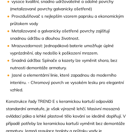
vysoce kvalitní, snadno udržovatelné a odolné povrchy
(metalizované povrchy galvanicky ošetřené)
Provzdušňovač s nejlepším vzorem paprsku a ekonomickým
průtokem vody
Metalizované a galvanicky ošetřené povrchy zajišťují
snadnou údržbu a dlouhou životnost.
Mrazuvzdornost: Jednopáková baterie umožňuje úplné
vyprázdnění, aby nedošlo k poškození mrazem.
Snadná údržba: Spínače a kazety lze vyměnit shora, bez
nutnosti demontáže armatury.
Jasné a elementární linie, které zapadnou do moderního
interiéru. - Chromový povrch ve vysokém lesku pro elegantní
vzhled.
Konstrukce řady TREND E s keramickou kartuší odpovídá
standardní armatuře, je však výrazně lehčí. Masivní mosazná
ovládací páka a lehké plastové tělo kování se ideálně doplňují. V
případě potřeby lze keramickou kartuši vyměnit bez demontáže
armatury. Jemná regulace teploty a průtoku vody je